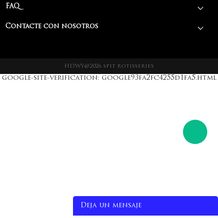
FAQ
Contacte con nosotros
HDWY@2026 spit rotisseries
google-site-verification: google93fa2fc4255d1fa5.html
Deja un mensaje