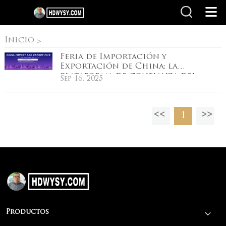
Inicio
Inicio
>
Feria de Importación y
Exportación de China: la
plataforma de confianza del
Sep 16, 2025
mundo para el comercio
transfronterizo
1
Productos