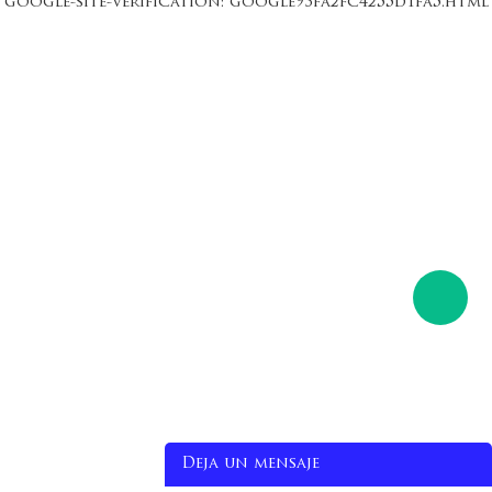
google-site-verification: google93fa2fc4255d1fa5.html
Deja un mensaje