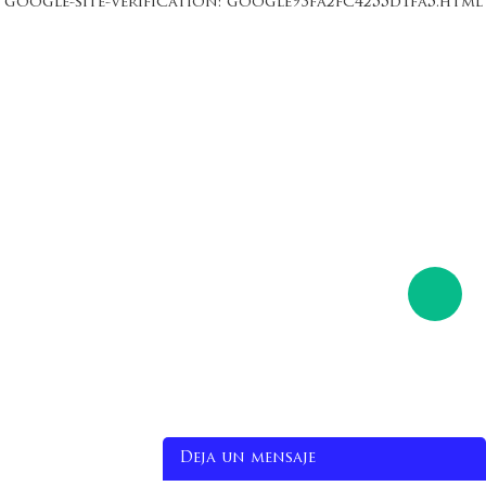
google-site-verification: google93fa2fc4255d1fa5.html
Deja un mensaje