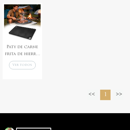
fundido, olla
acampar y
fondo plano,
pequeña para
barbacoa.
para colgar en
leche con asa,
la barbacoa,
cacerola sin
para estofado
revestimiento,
a fuego abierto
olla para
Paty de carne
caldo
frita de hierro
fundido de
Ver todos
doble cara
los
productos
1