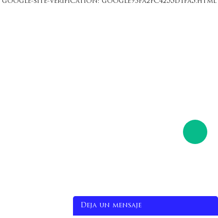
google-site-verification: google93fa2fc4255d1fa5.html
Deja un mensaje