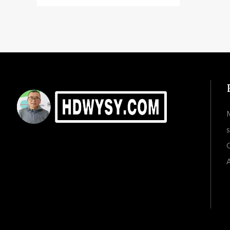
s
C
A