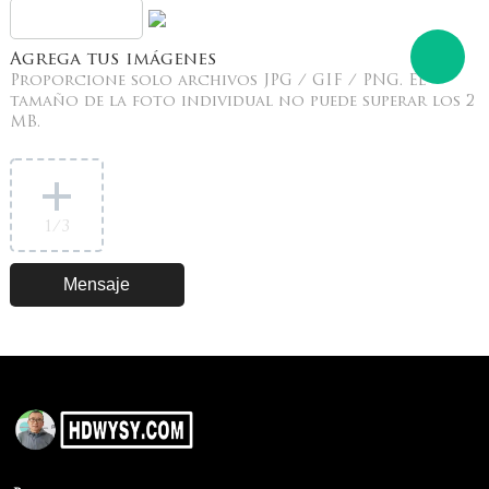
Agrega tus imágenes
Proporcione solo archivos JPG / GIF / PNG. El
tamaño de la foto individual no puede superar los 2
MB.
1
/3