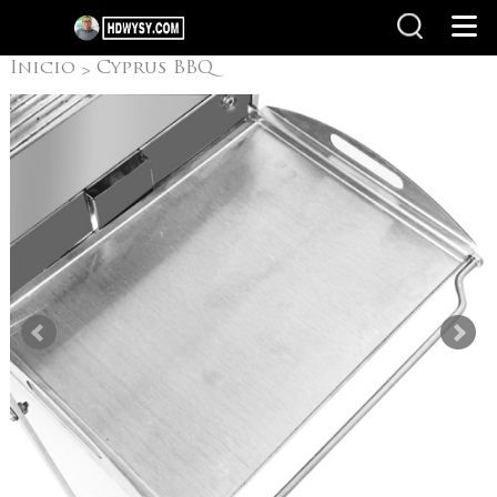
Inicio
Cyprus BBQ
>
Grill
>