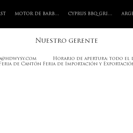
AST
MOTOR DE BARBACOA
CYPRUS BBQ GRILL
Inicio
Technology
>
Nuestro gerente
o@hdwysy.com
Horario de apertura: todo el 
 Feria de Cantón Feria de Importación y Exportaci