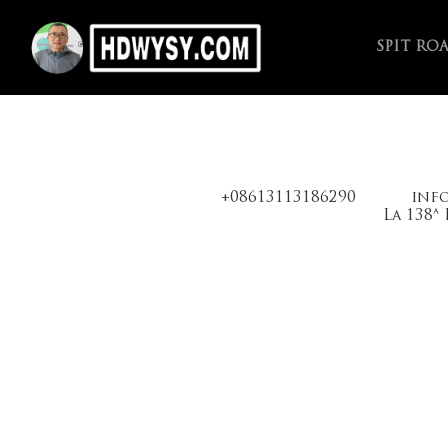
SPIT RO
+08613113186290
inf
La 138ª