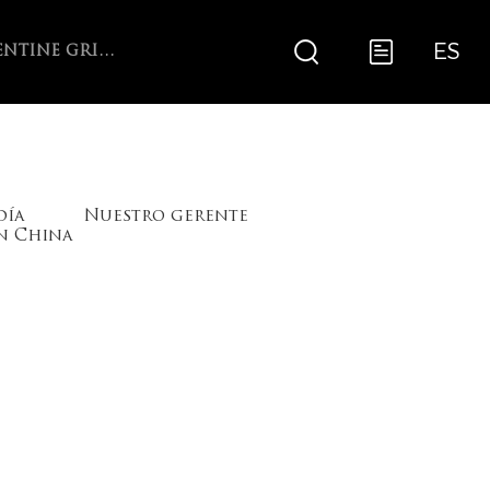
ES
ARGENTINE GRILL WITH V-GRATE ROTISSERIE
día
Nuestro gerente
ón China