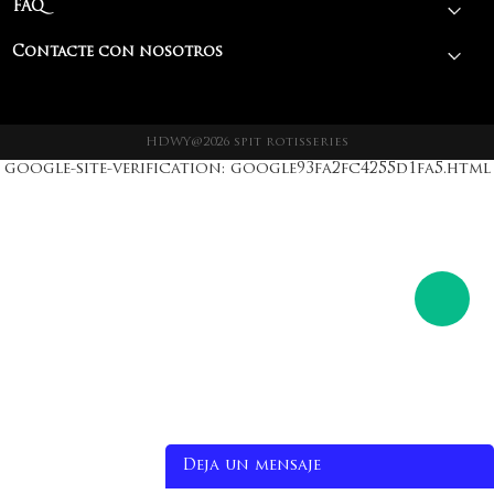
FAQ
Contacte con nosotros
HDWY@2026 spit rotisseries
google-site-verification: google93fa2fc4255d1fa5.html
Deja un mensaje