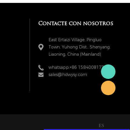
Contacte con nosotros
East Ertaizi Village, Pingluo
Town, Yuhong Dist., Shenyang,
Liaoning, China (Mainland)
whatsapp:+86 15840081738
sales@hdwysy.com
ES