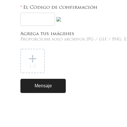
El Código de confirmación
*
Agrega tus imágenes
Proporcione solo archivos JPG / GIF / PNG. E
1
/3