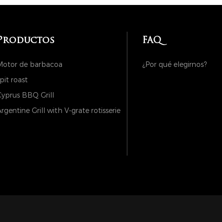
Productos
FAQ
Motor de barbacoa
¿Por qué elegirnos?
pit roast
yprus BBQ Grill
rgentine Grill with V-grate rotisserie