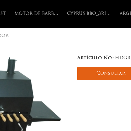
AST
MOTOR DE BARBACOA
CYPRUS BBQ GRILL
dor
Artículo No.:
HDGR
Consultar