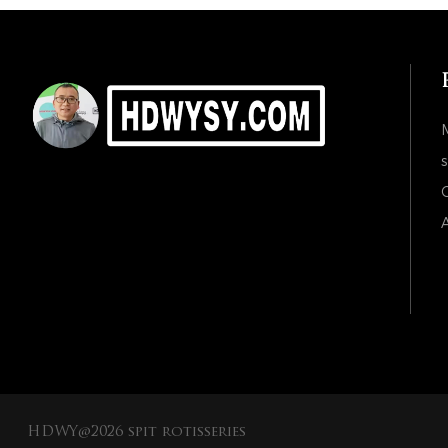
s
C
A
HDWY@2026 spit rotisseries