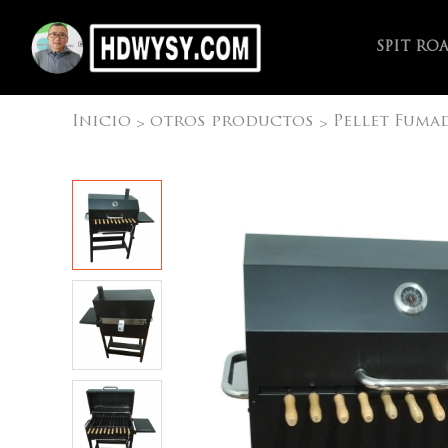
SPIT RO
Inicio
otros productos
Pellet Fuma
>
>