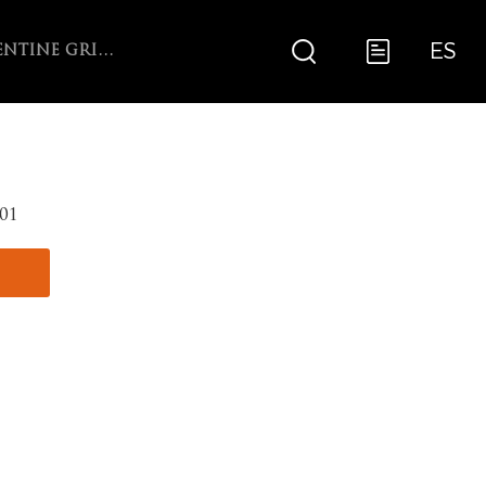
ES
ARGENTINE GRILL WITH V-GRATE ROTISSERIE
01