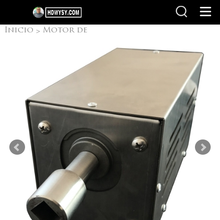
Inicio
Motor de
>
barbacoa
Spit
>
Rotisseries Motor