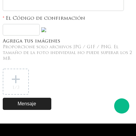
El Código de confirmación
*
Agrega tus imágenes
Proporcione solo archivos JPG / GIF / PNG. El
tamaño de la foto individual no puede superar los 2
MB.
1
/3