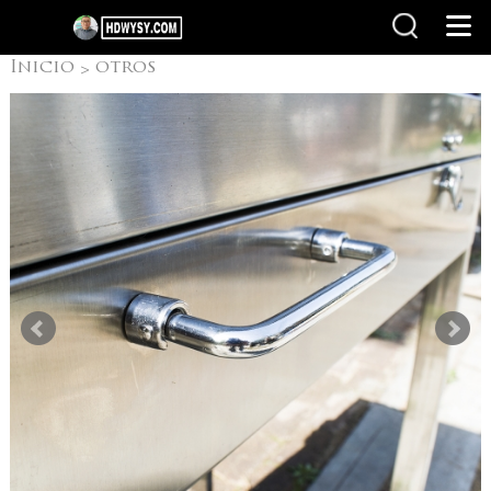
Inicio
otros
>
productos
Camping
>
Parrillas