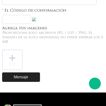
El Código de confirmación
*
Agrega tus imágenes
Proporcione solo archivos JPG / GIF / PNG. El
tamaño de la foto individual no puede superar los 2
MB.
1
/3