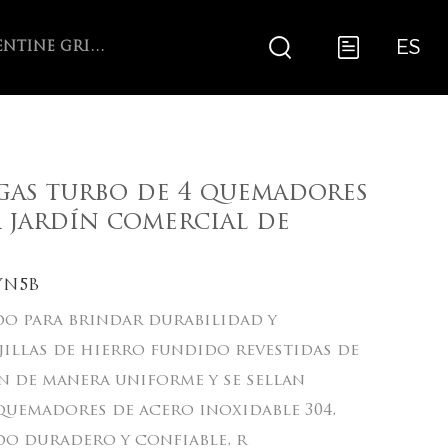
ES
ARGENTINE GRILL WITH V-GRATE ROTISSERIE
gas turbo de 4 quemadores
a jardín comercial de
N5B
do para brindar durabilidad y
jillas de hierro fundido revestidas de
n de manera uniforme y se sellan
quemadores de acero inoxidable 304,
do duradero y confiable, r