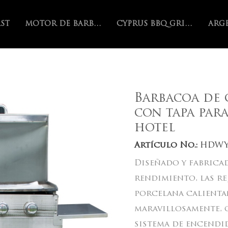
AST
MOTOR DE BARBACOA
CYPRUS BBQ GRILL
Barbacoa de 
con tapa par
hotel
Artículo No.:
HDWY
Diseñado y fabrica
rendimiento, las re
porcelana calienta
maravillosamente, 
sistema de encendi