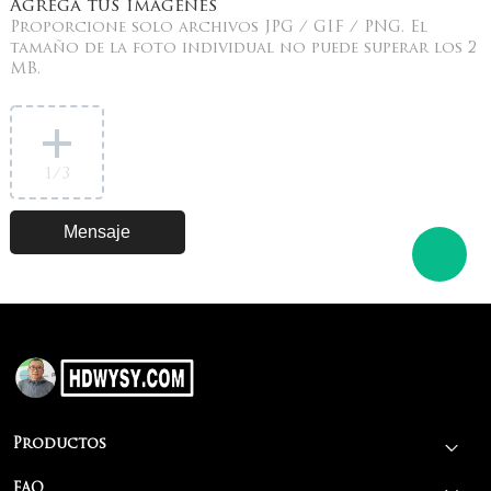
Agrega tus imágenes
Proporcione solo archivos JPG / GIF / PNG. El
tamaño de la foto individual no puede superar los 2
MB.
1
/3
Productos
FAQ