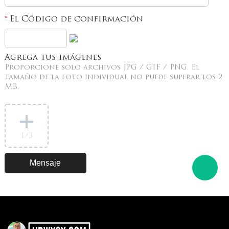
El Código de confirmación
*
Agrega tus imágenes
Proporcione solo archivos JPG / GIF / PNG. El
tamaño de la foto individual no puede superar los 2
MB.
1
/3