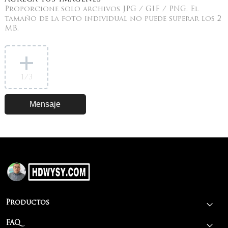
Proporcione solo archivos JPG / GIF / PNG. El
tamaño de la foto individual no puede superar los 2
MB.
1
/3
Productos
FAQ