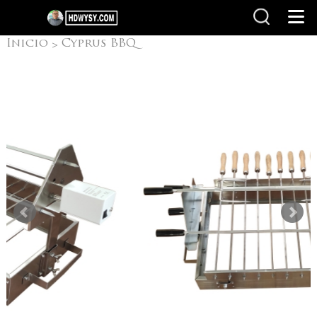
Inicio
Cyprus BBQ
>
Grill
>