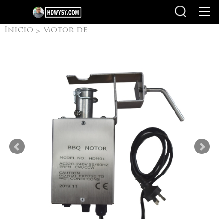
Inicio
Motor de
>
barbacoa
Spit
>
Rotisseries Motor