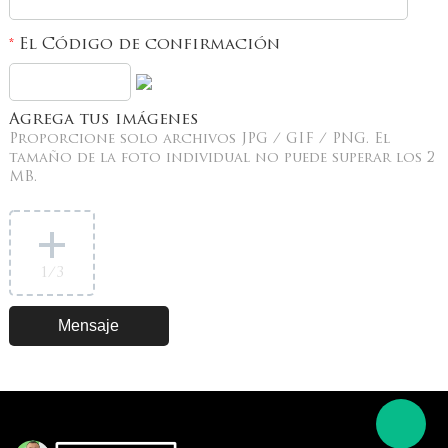
El Código de confirmación
*
Agrega tus imágenes
Proporcione solo archivos JPG / GIF / PNG. El
tamaño de la foto individual no puede superar los 2
MB.
1
/3