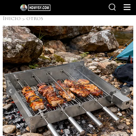
Inicio
otros
>
productos
Parrilla
>
Rotaria Brasileña