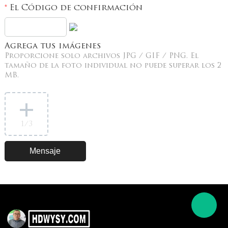
El Código de confirmación
*
Agrega tus imágenes
Proporcione solo archivos JPG / GIF / PNG. El
tamaño de la foto individual no puede superar los 2
MB.
1
/3