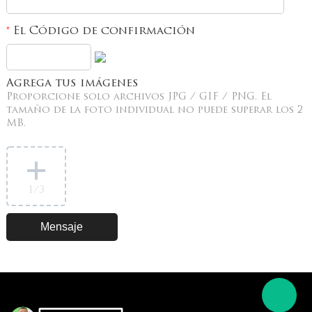
El Código de confirmación
*
Agrega tus imágenes
Proporcione solo archivos JPG / GIF / PNG. El
tamaño de la foto individual no puede superar los 2
MB.
1
/3