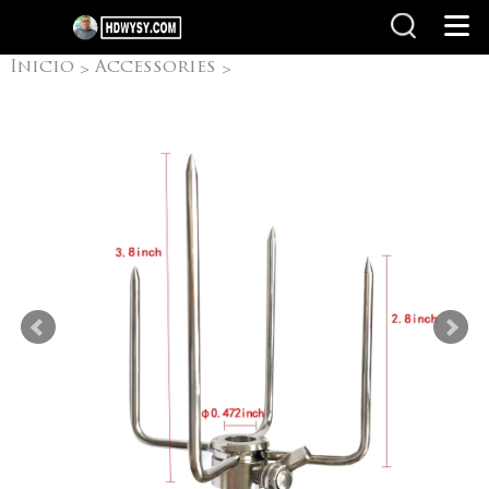
Inicio
Accessories
>
>
Accesorios Chipre
Spit