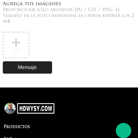
Agrega tus imágenes
Proporcione solo archivos JPG / GIF / PNG. El
tamaño de la foto individual no puede superar los 2
MB.
1
/3
Productos