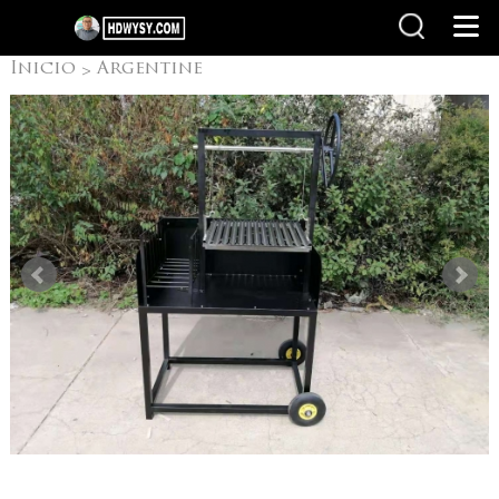
Inicio
Argentine
>
Grill with V-grate
rotisserie