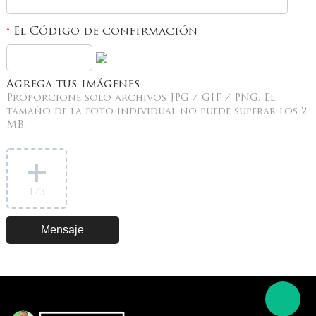
El Código de confirmación
*
Agrega tus imágenes
Proporcione solo archivos JPG / GIF / PNG. El
tamaño de la foto individual no puede superar los 2
MB.
1
/3