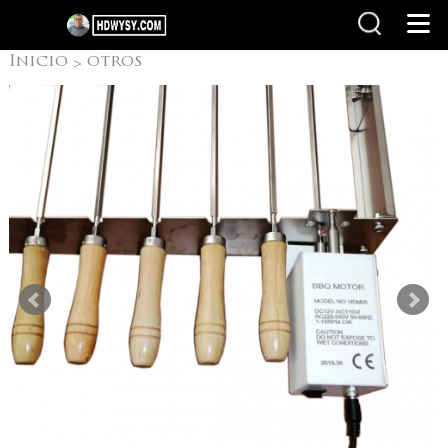
Inicio
otros
>
productos
Parrilla
>
Rotaria Brasileña