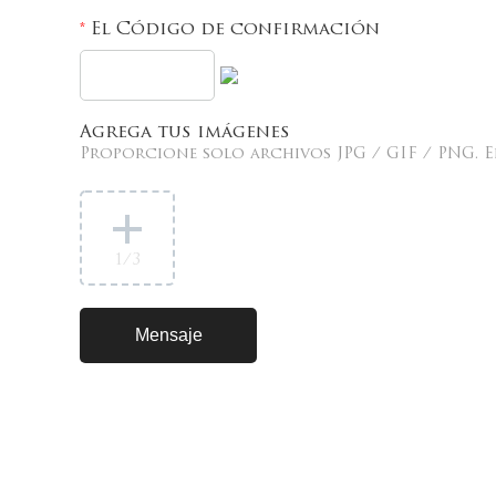
El Código de confirmación
*
Agrega tus imágenes
Proporcione solo archivos JPG / GIF / PNG. E
1
/3