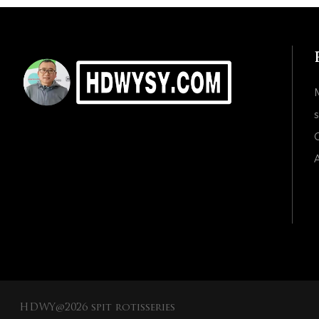
s
C
A
HDWY@2026 spit rotisseries