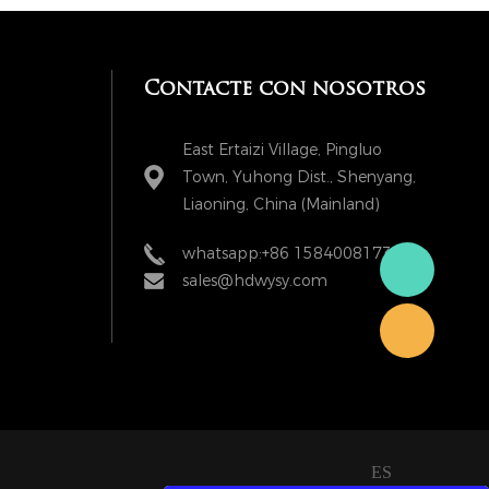
Contacte con nosotros
East Ertaizi Village, Pingluo
Town, Yuhong Dist., Shenyang,
Liaoning, China (Mainland)
whatsapp:+86 15840081738
sales@hdwysy.com
ES