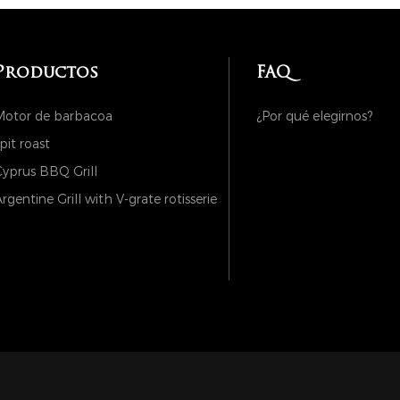
Productos
FAQ
Motor de barbacoa
¿Por qué elegirnos?
pit roast
yprus BBQ Grill
rgentine Grill with V-grate rotisserie