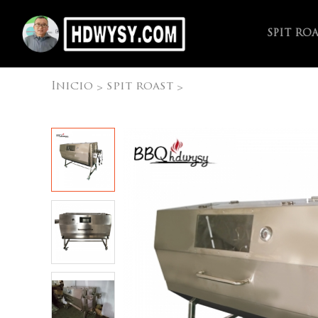
SPIT RO
Inicio
spit roast
>
>