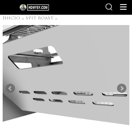
Inicio
spit roast
>
>
Flip parrilla