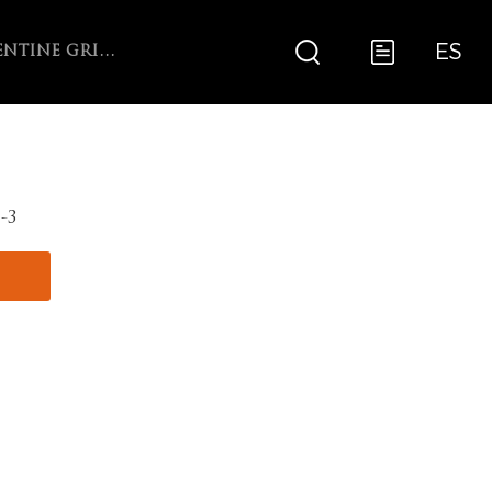
ES
ARGENTINE GRILL WITH V-GRATE ROTISSERIE
-3