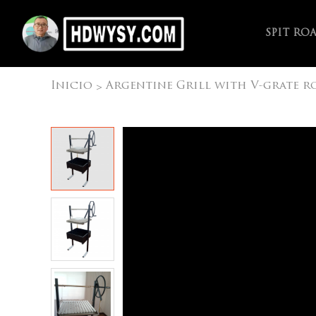
SPIT RO
Inicio
Argentine Grill with V-grate ro
>