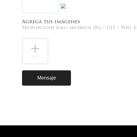
Agrega tus imágenes
Proporcione solo archivos JPG / GIF / PNG. E
1
/3