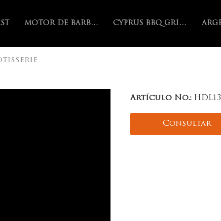
AST
MOTOR DE BARBACOA
CYPRUS BBQ GRILL
tisserie
Artículo No.:
HDL13
Consultar