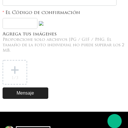
El Código de confirmación
*
Agrega tus imágenes
Proporcione solo archivos JPG / GIF / PNG. El
tamaño de la foto individual no puede superar los 2
MB.
1
/3