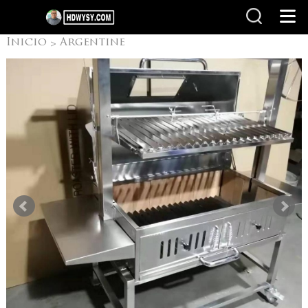
Inicio
Argentine
>
Grill with V-grate
rotisserie