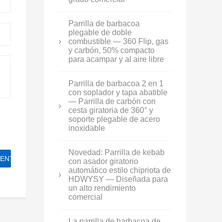
Parrilla de barbacoa
plegable de doble
combustible — 360 Flip, gas
y carbón, 50% compacto
para acampar y al aire libre
Parrilla de barbacoa 2 en 1
con soplador y tapa abatible
— Parrilla de carbón con
cesta giratoria de 360° y
soporte plegable de acero
inoxidable
Novedad: Parrilla de kebab
con asador giratorio
automático estilo chipriota de
HDWYSY — Diseñada para
un alto rendimiento
comercial
La parrilla de barbacoa de